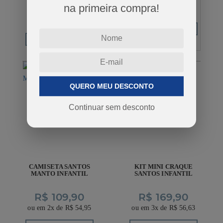
na primeira compra!
R$ 89,90
R$ 79,90
ou em 2x de R$ 44,95
COMPRAR
COMPRAR
QUERO MEU DESCONTO
Continuar sem desconto
CAMISETA SANTOS
KIT MINI CRAQUE
MANTO INFANTIL
SANTOS INFANTIL
R$ 109,90
R$ 169,90
ou em 2x de R$ 54,95
ou em 3x de R$ 56,63