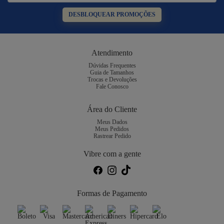
DESBLOQUEAR PROMOÇÕES
Atendimento
Dúvidas Frequentes
Guia de Tamanhos
Trocas e Devoluções
Fale Conosco
Área do Cliente
Meus Dados
Meus Pedidos
Rastrear Pedido
Vibre com a gente
Formas de Pagamento