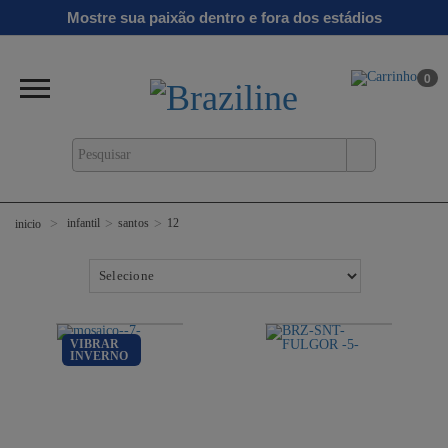
Mostre sua paixão dentro e fora dos estádios
0
infantil
santos
12
inicio
VIBRAR
INVERNO