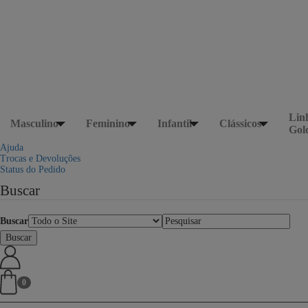
Lin
Masculino
Feminino
Infantil
Clássicos
Gol
Ajuda
Trocas e Devoluções
Status do Pedido
Buscar
Buscar
0