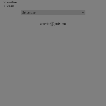
braziline
Brasil
anterior
1
2
próximo