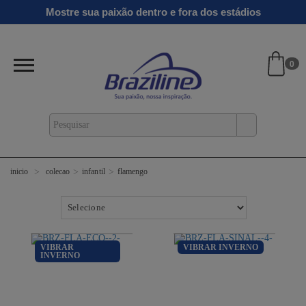
Mostre sua paixão dentro e fora dos estádios
0
colecao
infantil
flamengo
inicio
VIBRAR
VIBRAR INVERNO
INVERNO