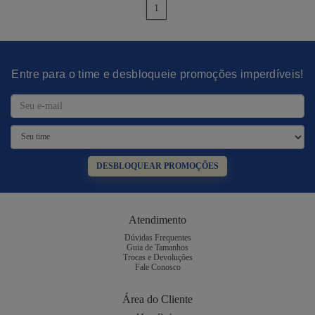
anterior
1
próximo
Entre para o time e desbloqueie promoções imperdíveis!
DESBLOQUEAR PROMOÇÕES
Atendimento
Dúvidas Frequentes
Guia de Tamanhos
Trocas e Devoluções
Fale Conosco
Área do Cliente