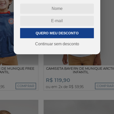
QUERO MEU DESCONTO
Continuar sem desconto
N DE MUNIQUE FREE
CAMISETA BAYERN DE MUNIQUE ARCTI
ANTIL
INFANTIL
R$ 119,90
COMPRAR
COMPRAR
,95
ou em 2x de R$ 59,95