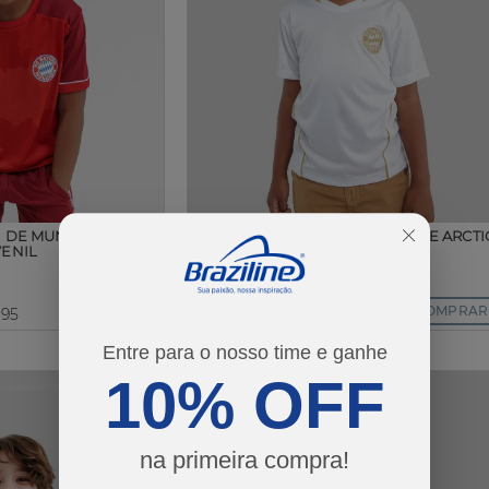
N DE MUNIQUE CAVE
CAMISETA BAYERN DE MUNIQUE ARCTI
VENIL
JUVENIL
R$ 119,90
COMPRAR
COMPRAR
,95
ou em 2x de R$ 59,95
Entre para o nosso time e ganhe
10% OFF
na primeira compra!