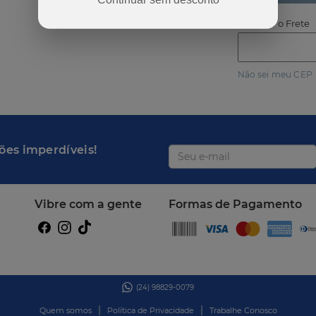
Calcular o Frete
Não sei meu CEP
ões imperdíveis!
Vibre com a gente
Formas de Pagamento
(24) 98829-0079
|
|
Quem somos
Política de Privacidade
Trabalhe Conosco