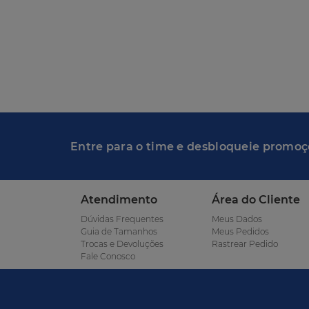
Entre para o time e desbloqueie promoç
Atendimento
Área do Cliente
Dúvidas Frequentes
Meus Dados
Guia de Tamanhos
Meus Pedidos
Trocas e Devoluções
Rastrear Pedido
Fale Conosco