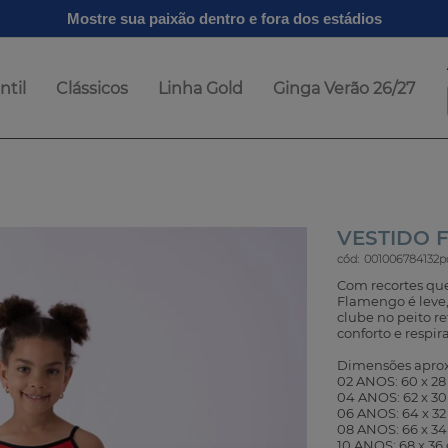
Mostre sua paixão dentro e fora dos estádios
ntil
Clássicos
Linha Gold
Ginga Verão 26/27
VESTIDO 
cód:
001006784132p
Com recortes que
Flamengo é leve, 
clube no peito re
conforto e respir
Dimensões aproxi
02 ANOS: 60 x 2
04 ANOS: 62 x 3
06 ANOS: 64 x 3
08 ANOS: 66 x 3
10 ANOS: 68 x 36