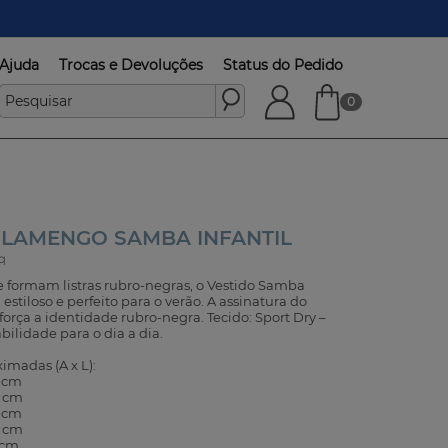
Ajuda
Trocas e Devoluções
Status do Pedido
0
FLAMENGO SAMBA INFANTIL
q
 formam listras rubro-negras, o Vestido Samba
estiloso e perfeito para o verão. A assinatura do
força a identidade rubro-negra. Tecido: Sport Dry –
abilidade para o dia a dia.
madas (A x L):
8 cm
0 cm
2 cm
4 cm
 cm