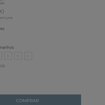
 cm
90
res
manhos
8
10
12
hos
COMPRAR