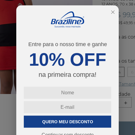
12 ANOS: 70 x 38
R$ 99,
Por:
ou
2
x
de
R$ 49,95
co
Entre para o nosso time e ganhe
10% OFF
ta
2
4
6
na primeira compra!
Guia de Taman
-
+
QUERO MEU DESCONTO
Continuar sem desconto