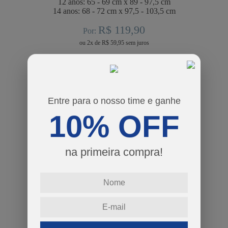
12 anos: 65 - 69 cm x 89 - 97,5 cm
14 anos: 68 - 72 cm x 97,5 - 103,5 cm
R$ 119,90
Por:
ou
2
x
de
R$ 59,95
cores
Entre para o nosso time e ganhe
tamanhos
10% OFF
10
12
14
Guia de Tamanhos
na primeira compra!
-
+