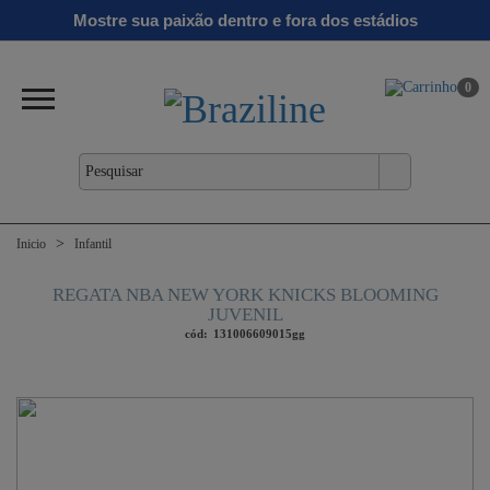
Ginga
Linha
Mostre sua paixão dentro e fora dos estádios
antil
Clássicos
Verão
Gold
26/27
0
Inicio
Infantil
REGATA NBA NEW YORK KNICKS BLOOMING
JUVENIL
cód:
131006609015gg