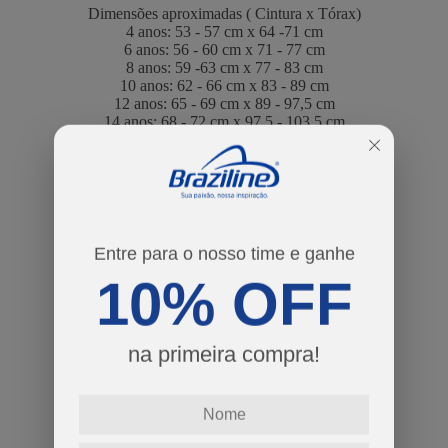
Dimensões aproximadas ( Cintura x Tórax)
4 anos: 53 - 57 cm x 64 -71 cm
6 anos: 56 - 60 cm x 71 - 77 cm
8 anos: 59 -63 cm x 77 - 83 cm
10 anos: 62 - 66 cm x 83 - 89 cm
12 anos: 65 - 69 cm x 89 - 97,5 cm
14 anos: 68 - 72 cm x 97,5 - 103,5 cm
R$ 129,90
Por:
ou
2
x
de
R$ 64,95
cores
Entre para o nosso time e ganhe
10% OFF
tamanhos
4
6
8
na primeira compra!
Guia de Tamanhos
-
+