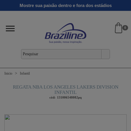
Ginga
Linha
Mostre sua paixão dentro e fora dos estádios
antil
Clássicos
Verão
Gold
26/27
0
Inicio
Infantil
REGATA NBA LOS ANGELES LAKERS DIVISION
INFANTIL
cód:
131006548082pq