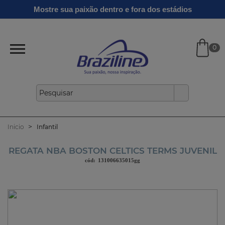
Ginga
Linha
Mostre sua paixão dentro e fora dos estádios
Infantil
Clássicos
Verão
Gold
26/27
0
Inicio
Infantil
REGATA NBA BOSTON CELTICS TERMS JUVENIL
cód:
131006635015gg