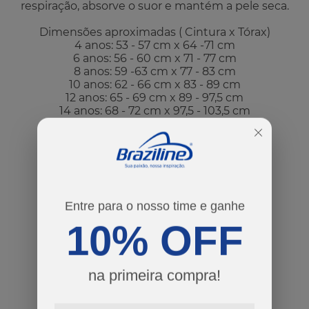
respiração, absorve o suor e mantém a pele seca.
Dimensões aproximadas ( Cintura x Tórax)
4 anos: 53 - 57 cm x 64 -71 cm
6 anos: 56 - 60 cm x 71 - 77 cm
8 anos: 59 -63 cm x 77 - 83 cm
10 anos: 62 - 66 cm x 83 - 89 cm
12 anos: 65 - 69 cm x 89 - 97,5 cm
14 anos: 68 - 72 cm x 97,5 - 103,5 cm
R$ 139,90
Por:
ou
3
x
de
R$ 46,63
cores
Entre para o nosso time e ganhe
10% OFF
tamanhos
10
12
14
na primeira compra!
Guia de Tamanhos