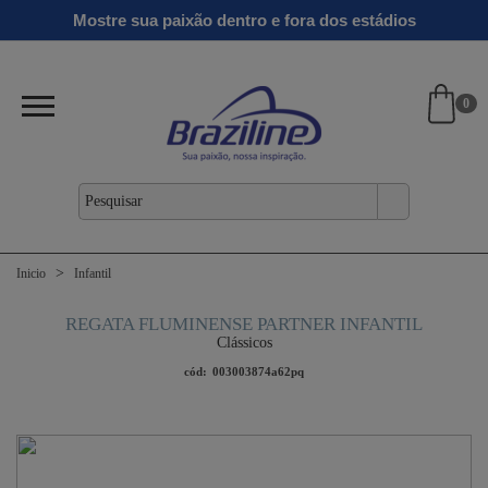
Ginga
Linha
Mostre sua paixão dentro e fora dos estádios
antil
Clássicos
Verão
Gold
26/27
0
Inicio
Infantil
REGATA FLUMINENSE PARTNER INFANTIL
Clássicos
cód:
003003874a62pq