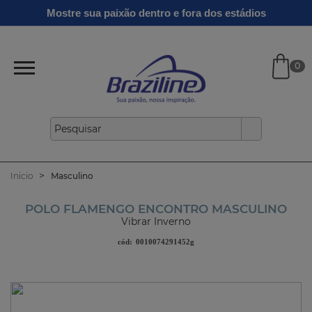
Ginga
Linha
Mostre sua paixão dentro e fora dos estádios
Infantil
Clássicos
Verão
Gold
26/27
0
Inicio
Masculino
POLO FLAMENGO ENCONTRO MASCULINO
Vibrar Inverno
cód:
0010074291452g