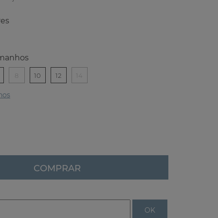
res
manhos
8
10
12
14
hos
COMPRAR