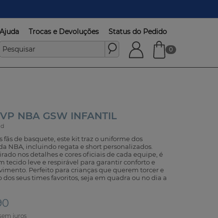
Ajuda
Trocas e Devoluções
Status do Pedido
0
MVP NBA GSW INFANTIL
md
fãs de basquete, este kit traz o uniforme dos
da NBA, incluindo regata e short personalizados.
ado nos detalhes e cores oficiais de cada equipe, é
tecido leve e respirável para garantir conforto e
imento. Perfeito para crianças que querem torcer e
o dos seus times favoritos, seja em quadra ou no dia a
90