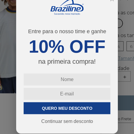
co
Entre para o nosso time e ganhe
ta
10% OFF
2
4
6
Guia de Taman
na primeira compra!
-
+
QUERO MEU DESCONTO
Calcular o Frete
Continuar sem desconto