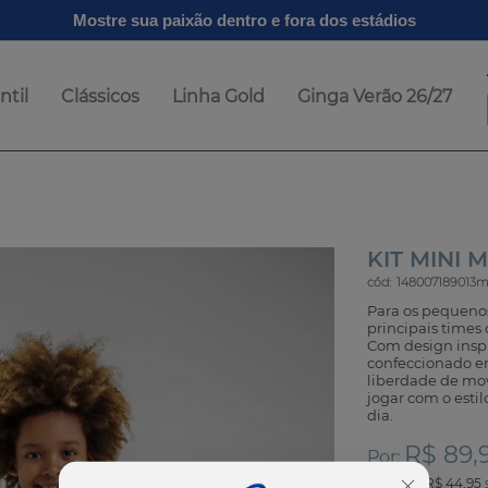
Mostre sua paixão dentro e fora dos estádios
ntil
Clássicos
Linha Gold
Ginga Verão 26/27
KIT MINI 
cód:
148007189013
Para os pequenos 
principais times 
Com design inspir
confeccionado em 
liberdade de mov
jogar com o estil
dia.
R$ 89,
Por:
ou
2
x
de
R$ 44,95