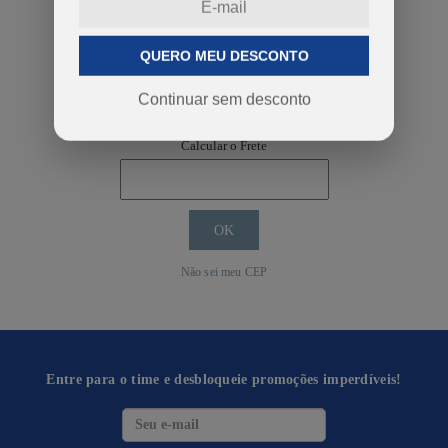
QUERO MEU DESCONTO
COMPRAR
Continuar sem desconto
Calcular o Frete
Não sei meu CEP
Entre para o time e desbloqueie promoções imperdíveis!