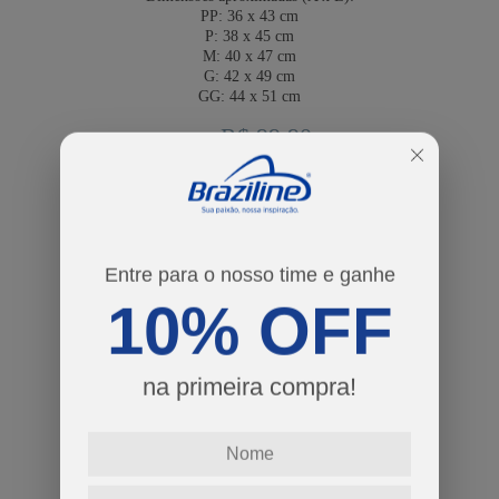
PP:
36 x 43 cm
P:
38 x 45 cm
M:
40 x 47 cm
G:
42 x 49 cm
GG:
44 x 51 cm
R$ 99,90
Por:
ou
2
x
de
R$ 49,95
cores
Entre para o nosso time e ganhe
tamanhos
10% OFF
PP
P
M
G
GG
Guia de Tamanhos
na primeira compra!
-
+