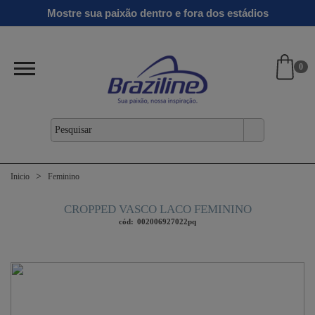
Ginga
Linha
Mostre sua paixão dentro e fora dos estádios
antil
Clássicos
Verão
Gold
26/27
0
Inicio
Feminino
CROPPED VASCO LACO FEMININO
cód:
002006927022pq