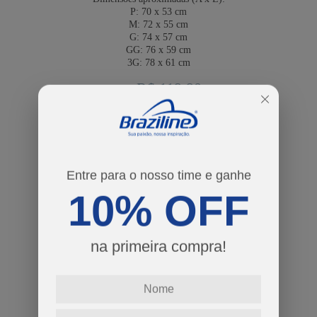
P:
70 x 53 cm
M:
72 x 55 cm
G:
74 x 57 cm
GG:
76 x 59 cm
3G:
78 x 61 cm
R$ 119,90
Por:
ou
2
x
de
R$ 59,95
cores
Entre para o nosso time e ganhe
tamanhos
10% OFF
P
M
G
GG
3G
Guia de Tamanhos
na primeira compra!
-
+