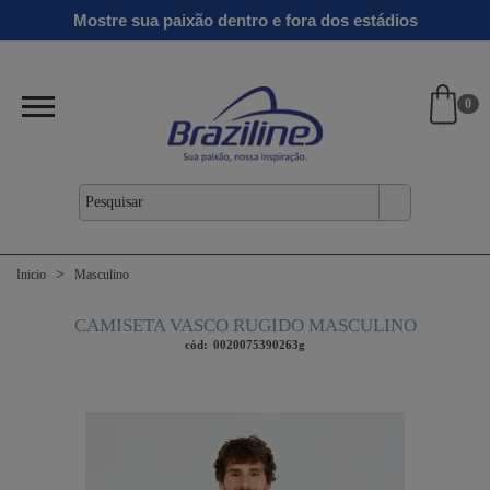
Ginga
Linha
Mostre sua paixão dentro e fora dos estádios
antil
Clássicos
Verão
Gold
26/27
0
Inicio
Masculino
CAMISETA VASCO RUGIDO MASCULINO
cód:
0020075390263g