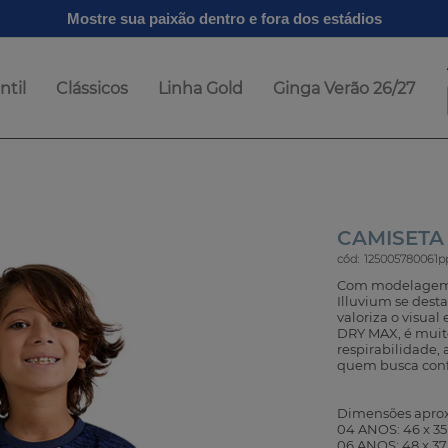
Mostre sua paixão dentro e fora dos estádios
ntil
Clássicos
Linha Gold
Ginga Verão 26/27
CAMISETA 
cód:
125005780061p
Com modelagem b
Illuvium se dest
valoriza o visua
DRY MAX, é muito
respirabilidade,
quem busca confo
Dimensões aproxi
04 ANOS: 46 x 3
06 ANOS: 48 x 3