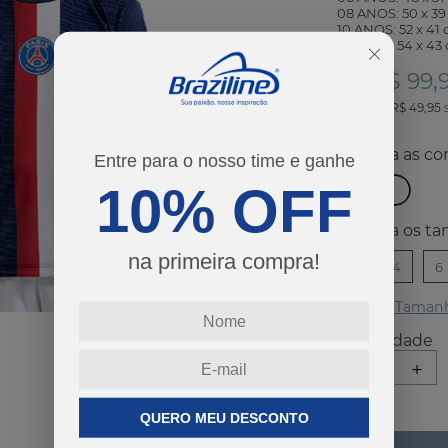
08 ANOS: 50 x 3
10 ANOS: 52 x 41
12 ANOS: 54 x 43
R$ 99,
Por:
ou
2
x
de
R$ 49,95
co
Entre para o nosso time e ganhe
10% OFF
ta
na primeira compra!
2
4
6
Guia de Taman
-
+
QUERO MEU DESCONTO