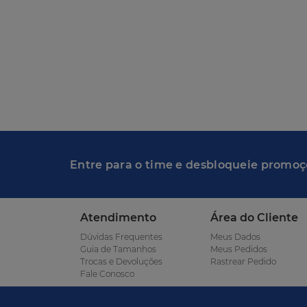
Entre para o time e desbloqueie promoç
Atendimento
Área do Cliente
Dúvidas Frequentes
Meus Dados
Guia de Tamanhos
Meus Pedidos
Trocas e Devoluções
Rastrear Pedido
Fale Conosco