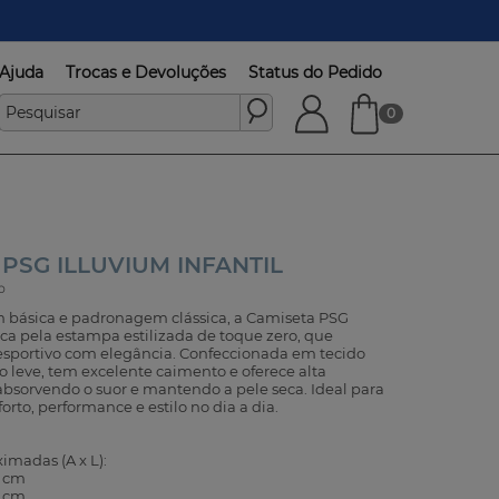
Ajuda
Trocas e Devoluções
Status do Pedido
0
PSG ILLUVIUM INFANTIL
p
ásica e padronagem clássica, a Camiseta PSG
aca pela estampa estilizada de toque zero, que
l esportivo com elegância. Confeccionada em tecido
 leve, tem excelente caimento e oferece alta
 absorvendo o suor e mantendo a pele seca. Ideal para
rto, performance e estilo no dia a dia.
madas (A x L):
5 cm
7 cm