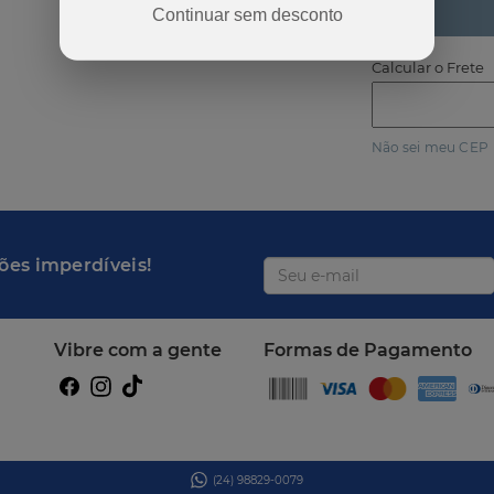
Continuar sem desconto
Calcular o Frete
Não sei meu CEP
ões imperdíveis!
Vibre com a gente
Formas de Pagamento
(24) 98829-0079