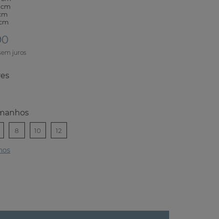
9 cm
 cm
 cm
90
res
manhos
8
10
12
hos