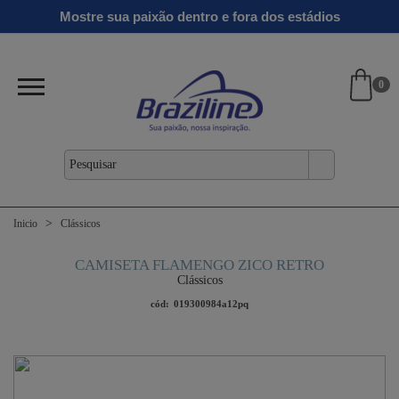
Ginga
Linha
Mostre sua paixão dentro e fora dos estádios
antil
Clássicos
Verão
Gold
26/27
0
Inicio
Clássicos
CAMISETA FLAMENGO ZICO RETRO
Clássicos
cód:
019300984a12pq