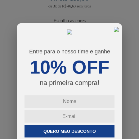
ou
3
x
de
R$ 46,63
cores
tamanhos
Entre para o nosso time e ganhe
P
M
G
GG
10% OFF
Guia de Tamanhos
na primeira compra!
-
+
COMPRAR
QUERO MEU DESCONTO