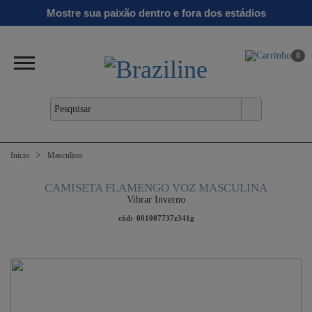
Ginga
Linha
Mostre sua paixão dentro e fora dos estádios
antil
Clássicos
Verão
Gold
26/27
0
Inicio
Masculino
CAMISETA FLAMENGO VOZ MASCULINA
Vibrar Inverno
cód:
001007737z341g