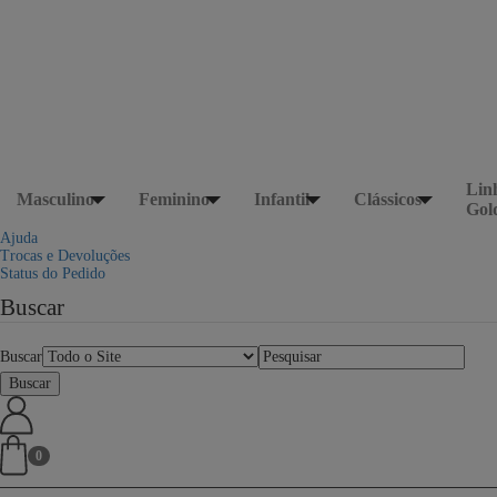
Lin
Masculino
Feminino
Infantil
Clássicos
Gol
Ajuda
Trocas e Devoluções
Status do Pedido
Buscar
Buscar
0