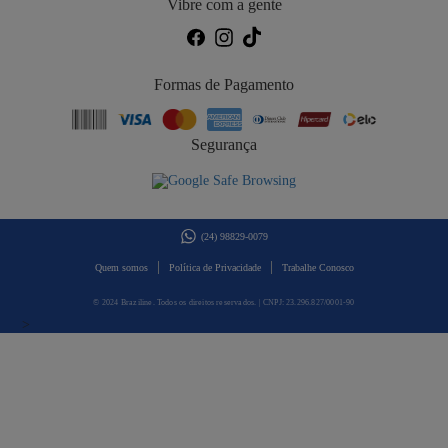
Vibre com a gente
Formas de Pagamento
Segurança
(24) 98829-0079
|
|
Quem somos
Política de Privacidade
Trabalhe Conosco
© 2024 Braziline. Todos os direitos reservados. | CNPJ: 23.296.827/0001-90
>