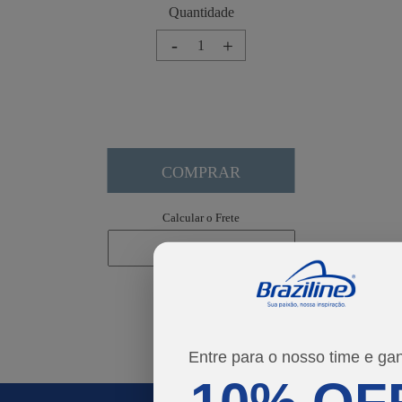
-
+
COMPRAR
Calcular o Frete
Não sei meu CEP
Entre para o nosso time e ga