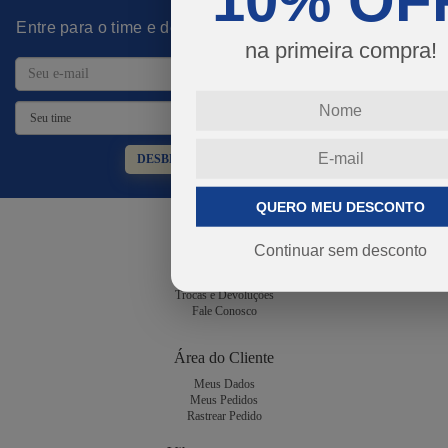
10% OF
Entre para o time e desbloqueie promoções imperdíveis!
na primeira compra!
DESBLOQUEAR PROMOÇÕES
QUERO MEU DESCONTO
Atendimento
Continuar sem desconto
Dúvidas Frequentes
Guia de Tamanhos
Trocas e Devoluções
Fale Conosco
Área do Cliente
Meus Dados
Meus Pedidos
Rastrear Pedido