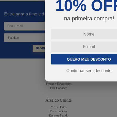
10% OF
Entre para o time e desbloqueie promoções imperdíveis!
na primeira compra!
DESBLOQUEAR PROMOÇÕES
QUERO MEU DESCONTO
Atendimento
Continuar sem desconto
Dúvidas Frequentes
Guia de Tamanhos
Trocas e Devoluções
Fale Conosco
Área do Cliente
Meus Dados
Meus Pedidos
Rastrear Pedido