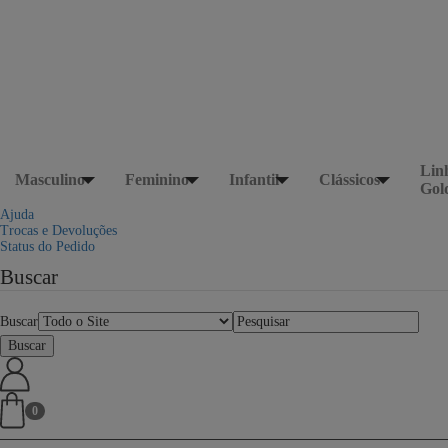
Lin
Masculino
Feminino
Infantil
Clássicos
Gol
Ajuda
Trocas e Devoluções
Status do Pedido
Buscar
Buscar
0