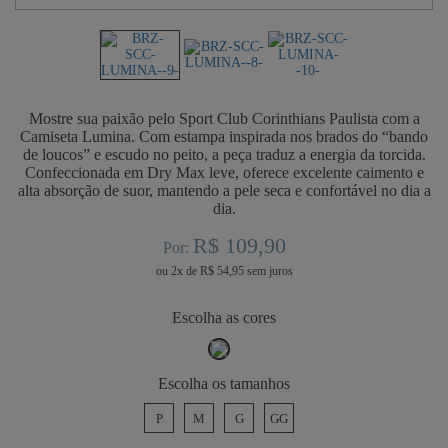
Mostre sua paixão pelo Sport Club Corinthians Paulista com a
Camiseta Lumina. Com estampa inspirada nos brados do “bando
de loucos” e escudo no peito, a peça traduz a energia da torcida.
Confeccionada em Dry Max leve, oferece excelente caimento e
alta absorção de suor, mantendo a pele seca e confortável no dia a
dia.
R$ 109,90
Por:
ou
2
x
de
R$ 54,95
cores
tamanhos
P
M
G
GG