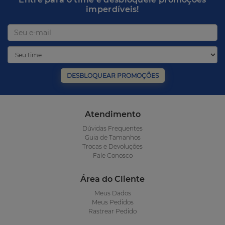
imperdíveis!
DESBLOQUEAR PROMOÇÕES
Atendimento
Dúvidas Frequentes
Guia de Tamanhos
Trocas e Devoluções
Fale Conosco
Área do Cliente
Meus Dados
Meus Pedidos
Rastrear Pedido