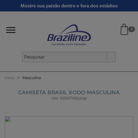
Ginga
Linha
Mostre sua paixão dentro e fora dos estádios
Infantil
Clássicos
Verão
Gold
26/27
0
Inicio
Masculino
CAMISETA BRASIL XODO MASCULINA
cód:
023007169p24gr