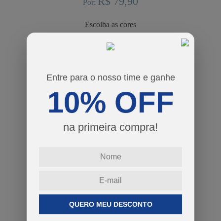
R$ 79,90
Por:
cores
tamanhos
4
6
8
10
12
14
Entre para o nosso time e ganhe
10% OFF
Guia de Tamanhos
-
na primeira compra!
+
COMPRAR
QUERO MEU DESCONTO