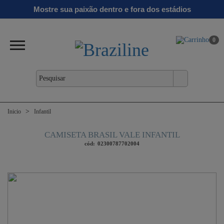
Ginga
Linha
Mostre sua paixão dentro e fora dos estádios
antil
Clássicos
Verão
Gold
26/27
0
Inicio
Infantil
CAMISETA BRASIL VALE INFANTIL
cód:
02300787702004