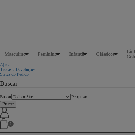
Lin
Masculino
Feminino
Infantil
Clássicos
Gol
Ajuda
Trocas e Devoluções
Status do Pedido
Buscar
Buscar
0