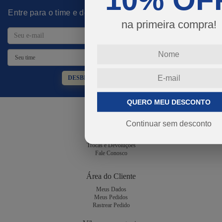
Entre para o time e desbloqueie promoções imperdíveis!
na primeira compra!
DESBLOQUEAR PROMOÇÕES
QUERO MEU DESCONTO
Atendimento
Continuar sem desconto
Dúvidas Frequentes
Guia de Tamanhos
Trocas e Devoluções
Fale Conosco
Área do Cliente
Meus Dados
Meus Pedidos
Rastrear Pedido