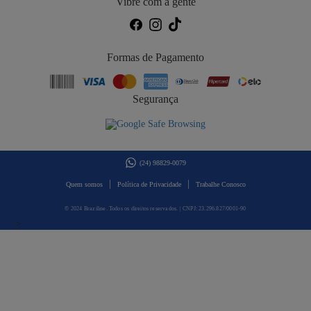
Vibre com a gente
Formas de Pagamento
Segurança
(24) 98829-0079
|
|
Quem somos
Política de Privacidade
Trabalhe Conosco
© 2024 Braziline. Todos os direitos reservados. | CNPJ: 23.296.827/0001-90
>