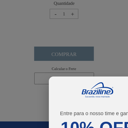
-
+
COMPRAR
Calcular o Frete
Não sei meu CEP
Entre para o nosso time e ga
10% OF