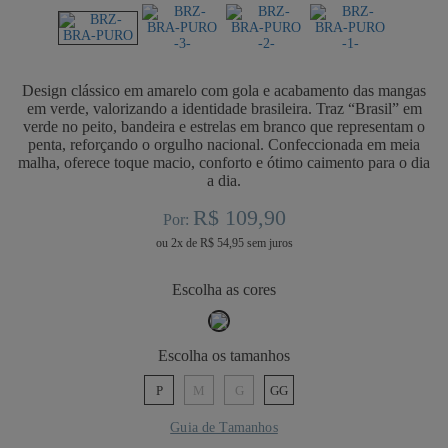
Design clássico em amarelo com gola e acabamento das mangas
em verde, valorizando a identidade brasileira. Traz “Brasil” em
verde no peito, bandeira e estrelas em branco que representam o
penta, reforçando o orgulho nacional. Confeccionada em meia
malha, oferece toque macio, conforto e ótimo caimento para o dia
a dia.
R$ 109,90
Por:
ou
2
x
de
R$ 54,95
cores
tamanhos
P
M
G
GG
Guia de Tamanhos