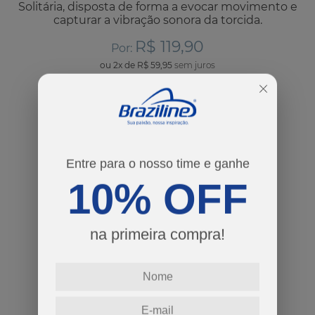
Solitária, disposta de forma a evocar movimento e
capturar a vibração sonora da torcida.
R$ 119,90
Por:
ou
2
x
de
R$ 59,95
cores
tamanhos
Entre para o nosso time e ganhe
4
6
8
10
12
14
10% OFF
Guia de Tamanhos
na primeira compra!
-
+