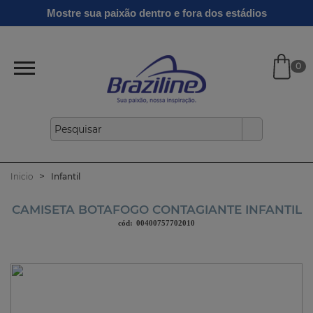
Ginga
Linha
Mostre sua paixão dentro e fora dos estádios
Infantil
Clássicos
Verão
Gold
26/27
0
Inicio
Infantil
CAMISETA BOTAFOGO CONTAGIANTE INFANTIL
cód:
00400757702010