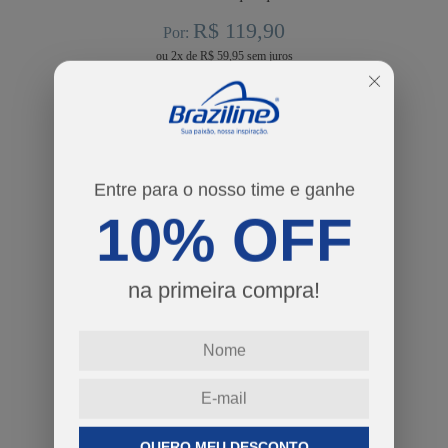
R$ 119,90
Por:
ou
2
x
de
R$ 59,95
cores
tamanhos
Entre para o nosso time e ganhe
M
G
GG
10% OFF
Guia de Tamanhos
na primeira compra!
-
+
QUERO MEU DESCONTO