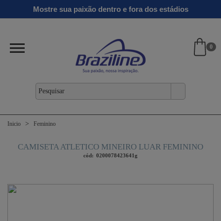
Ginga
Linha
Mostre sua paixão dentro e fora dos estádios
antil
Clássicos
Verão
Gold
26/27
0
Inicio
Feminino
CAMISETA ATLETICO MINEIRO LUAR FEMININO
cód:
0200078423641g