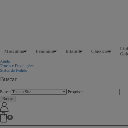
Lin
Masculino
Feminino
Infantil
Clássicos
Gol
Ajuda
Trocas e Devoluções
Status do Pedido
Buscar
Buscar
0