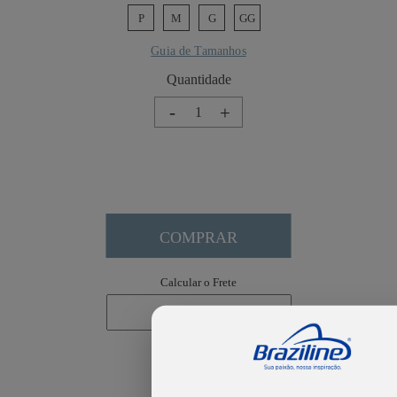
P
M
G
GG
Guia de Tamanhos
-
+
COMPRAR
Calcular o Frete
Não sei meu CEP