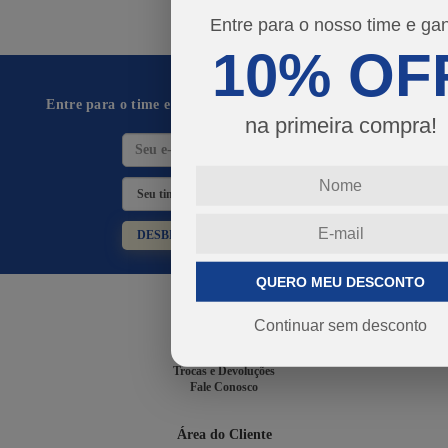
Entre para o nosso time e ga
10% OF
Entre para o time e desbloqueie promoções imperdíveis!
na primeira compra!
DESBLOQUEAR PROMOÇÕES
QUERO MEU DESCONTO
Atendimento
Continuar sem desconto
Dúvidas Frequentes
Guia de Tamanhos
Trocas e Devoluções
Fale Conosco
Área do Cliente