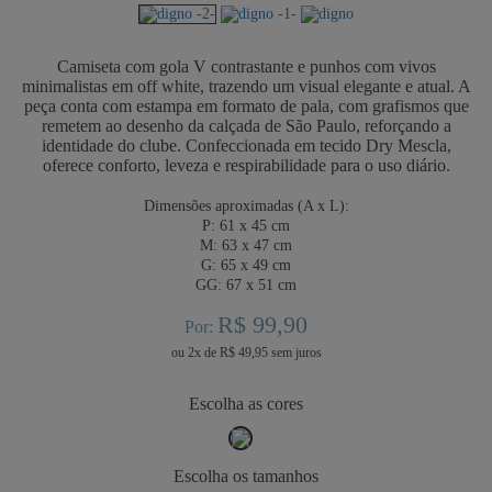
Camiseta com gola V contrastante e punhos com vivos
minimalistas em off white, trazendo um visual elegante e atual. A
peça conta com estampa em formato de pala, com grafismos que
remetem ao desenho da calçada de São Paulo, reforçando a
identidade do clube. Confeccionada em tecido Dry Mescla,
oferece conforto, leveza e respirabilidade para o uso diário.
Dimensões aproximadas (A x L):
P:
61 x 45 cm
M:
63 x 47 cm
G:
65 x 49 cm
GG:
67 x 51 cm
R$ 99,90
Por:
ou
2
x
de
R$ 49,95
cores
tamanhos