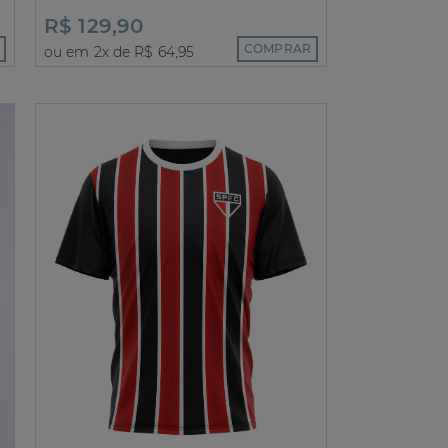
R$ 129,90
COMPRAR
ou em 2x de R$ 64,95