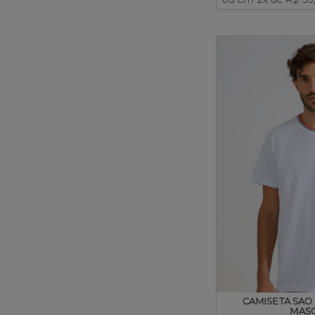
CAMISETA SAO
MAS