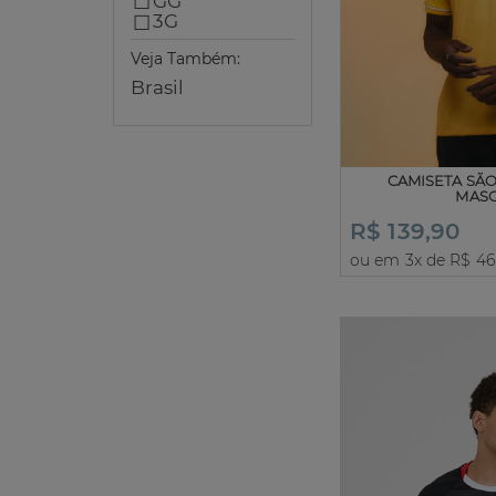
GG
3G
Veja Também:
Brasil
CAMISETA SÃ
MAS
R$ 139,90
ou em 3x de R$ 46