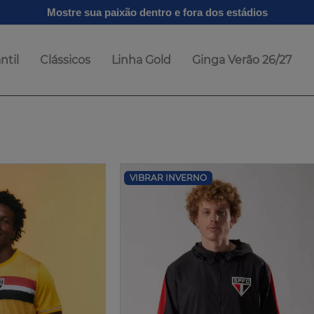
Mostre sua paixão dentro e fora dos estádios
ntil
Clássicos
Linha Gold
Ginga Verão 26/27
VIBRAR INVERNO