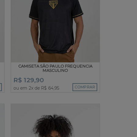
CAMISETA SÃO PAULO FREQUENCIA
MASCULINO
R$ 129,90
COMPRAR
ou em 2x de R$ 64,95