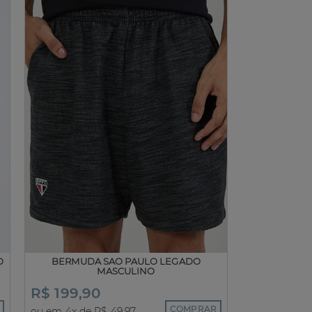
O
BERMUDA SAO PAULO LEGADO
MASCULINO
R$ 199,90
COMPRAR
ou em 4x de R$ 49,97