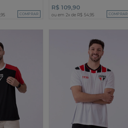
R$ 109,90
COMPRAR
COMPRAR
,95
ou em 2x de R$ 54,95