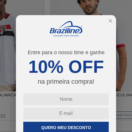
Entre para o nosso time e ganhe
10% OFF
na primeira compra!
ALIANCA MASCULINA
CAMISETA SÃO PAULO TELA MASCULIN
R$ 119,90
COMPRAR
COMPRAR
,63
ou em 2x de R$ 59,95
QUERO MEU DESCONTO