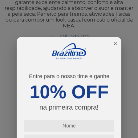
garante excelente caimento, conforto e alta
respirabilidade, ajudando a absorver o suor e manter
a pele seca. Perfeito para treinos, atividades físicas
ou para compor um look casual com estilo oficial da
NBA.
R$ 79,90
Por:
cores
tamanhos
Entre para o nosso time e ganhe
10% OFF
10
12
14
Guia de Tamanhos
na primeira compra!
-
+