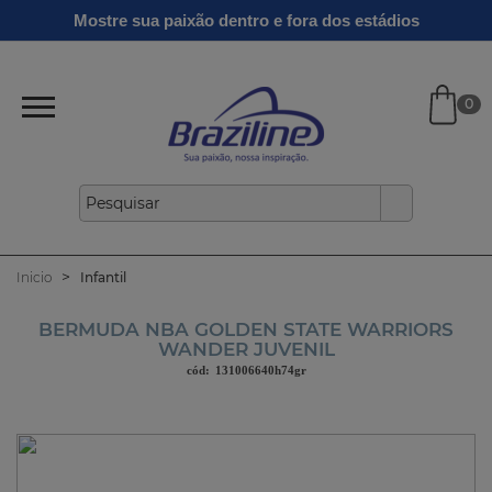
Ginga
Linha
Mostre sua paixão dentro e fora dos estádios
Infantil
Clássicos
Verão
Gold
26/27
0
Inicio
Infantil
BERMUDA NBA GOLDEN STATE WARRIORS
WANDER JUVENIL
cód:
131006640h74gr