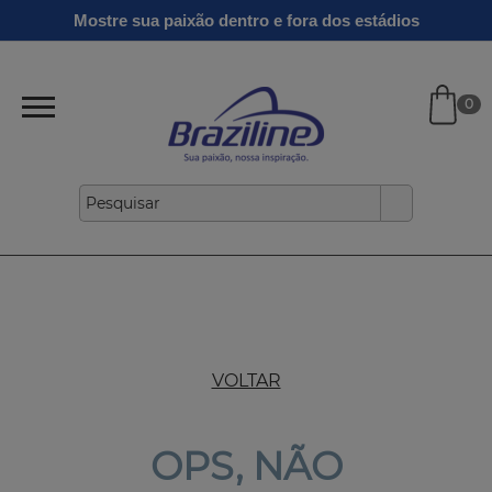
Ginga
Linha
Mostre sua paixão dentro e fora dos estádios
Infantil
Clássicos
Verão
Gold
26/27
0
VOLTAR
OPS, NÃO