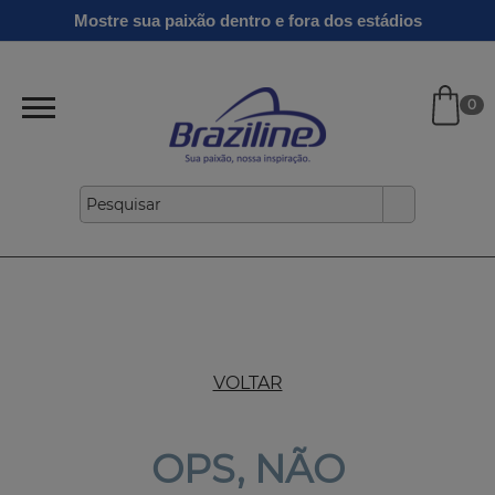
Ginga
Linha
Mostre sua paixão dentro e fora dos estádios
Infantil
Clássicos
Verão
Gold
26/27
0
VOLTAR
OPS, NÃO