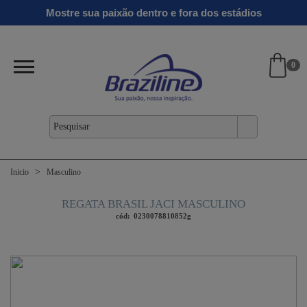
Ginga
Linha
Mostre sua paixão dentro e fora dos estádios
antil
Clássicos
Verão
Gold
26/27
0
Inicio
Masculino
REGATA BRASIL JACI MASCULINO
cód:
0230078810852g