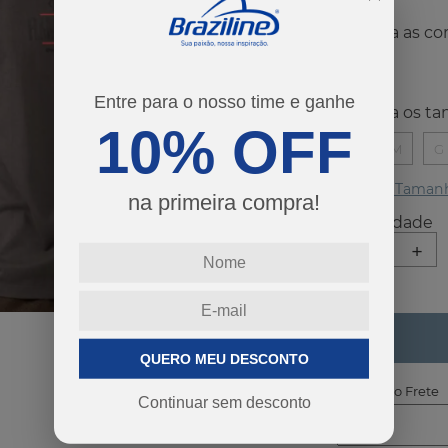
co
Entre para o nosso time e ganhe
ta
10% OFF
P
M
G
Guia de Taman
na primeira compra!
-
+
QUERO MEU DESCONTO
Calcular o Frete
Continuar sem desconto