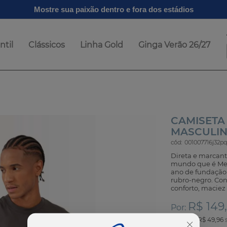
Mostre sua paixão dentro e fora dos estádios
ntil
Clássicos
Linha Gold
Ginga Verão 26/27
CAMISETA
MASCULI
cód:
001007716j32pq
Direta e marcant
mundo que é Men
ano de fundação 
rubro-negro. Con
conforto, maciez 
R$ 149
Por:
ou
3
x
de
R$ 49,96