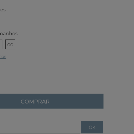
res
manhos
GG
hos
COMPRAR