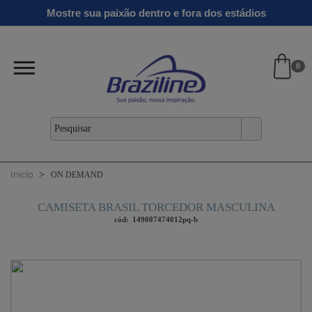
Ginga
Linha
Mostre sua paixão dentro e fora dos estádios
antil
Clássicos
Verão
Gold
26/27
0
Inicio
ON DEMAND
CAMISETA BRASIL TORCEDOR MASCULINA
cód:
149007474012pq-b