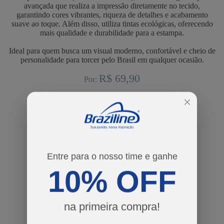
avançada que realiza a impressão diretamente no tecido,
garantindo cores vibrantes, riqueza de detalhes e acabamento
suave ao toque. Além disso, utiliza tintas ecológicas, oferecendo
mais qualidade e durabilidade para a estampa.
Ideal para quem busca um visual moderno, confortável e cheio de
personalidade para torcer pelo Brasil em qualquer ocasião.
R$ 69,90
Por:
cores
tamanhos
P
M
G
GG
3G
Entre para o nosso time e ganhe
10% OFF
estampas
na primeira compra!