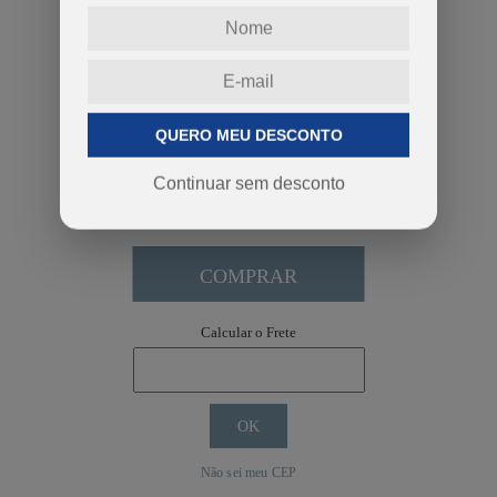
BRASIL RETRO
ESTRELA PENTA
HEXA LOADING
Guia de Tamanhos
-
+
QUERO MEU DESCONTO
Continuar sem desconto
COMPRAR
Calcular o Frete
Não sei meu CEP