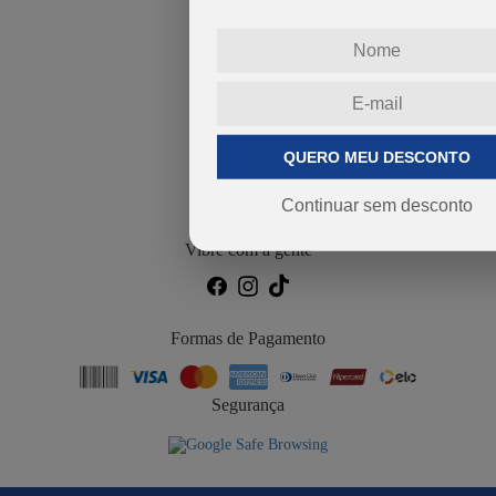
Atendimento
Dúvidas Frequentes
Guia de Tamanhos
Trocas e Devoluções
Fale Conosco
Área do Cliente
QUERO MEU DESCONTO
Meus Dados
Meus Pedidos
Continuar sem desconto
Rastrear Pedido
Vibre com a gente
Formas de Pagamento
Segurança