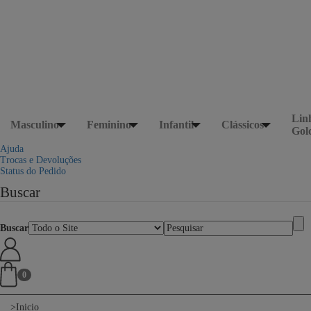
Lin
Masculino
Feminino
Infantil
Clássicos
Gol
Ajuda
Trocas e Devoluções
Status do Pedido
Buscar
Buscar
0
Inicio