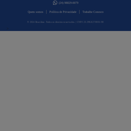
(24) 98829-0079
|
|
Quem somos
Política de Privacidade
Trabalhe Conosco
© 2024 Braziline. Todos os direitos reservados. | CNPJ: 23.296.827/0001-90
>