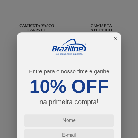
CAMISETA VASCO
CAMISETA
CARAVEL
ATLETICO
MASCULINA
MINEIRO WAG
MASCULINA
R$ 119,90
R$ 89,90
ou em 2x de R$
ou em 2x de R$
59,95
44,95
COMPRAR
COMPRAR
Entre para o nosso time e ganhe
10% OFF
na primeira compra!