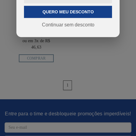
QUERO MEU DESCONTO
CAMISETA
FLUMINENSE
ATTRACT
Continuar sem desconto
MASCULINA
R$ 139,90
ou em 3x de R$
46,63
COMPRAR
anterior
1
próximo
Entre para o time e desbloqueie promoções imperdíveis!