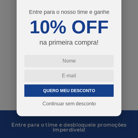
Entre para o nosso time e ganhe
10% OFF
CAMISETA SAO
PAULO
FREQUENCIA
INFANTIL
na primeira compra!
R$ 109,90
ou em 2x de R$
54,95
COMPRAR
QUERO MEU DESCONTO
anterior
1
próximo
Continuar sem desconto
Entre para o time e desbloqueie promoções
imperdíveis!