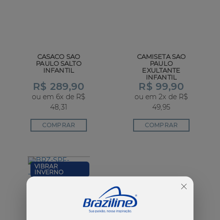
CASACO SAO
CAMISETA SAO
PAULO SALTO
PAULO
INFANTIL
EXULTANTE
INFANTIL
R$ 289,90
R$ 99,90
ou em 6x de R$
ou em 2x de R$
48,31
49,95
COMPRAR
COMPRAR
VIBRAR
INVERNO