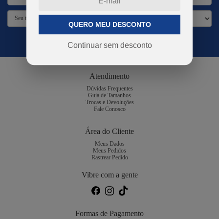
QUERO MEU DESCONTO
DESBLOQUEAR PROMOÇÕES
Continuar sem desconto
Atendimento
Dúvidas Frequentes
Guia de Tamanhos
Trocas e Devoluções
Fale Conosco
Área do Cliente
Meus Dados
Meus Pedidos
Rastrear Pedido
Vibre com a gente
Formas de Pagamento