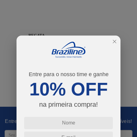
REGATA
FLUMINENSE
PARTNER
INFANTIL
R$ 79,90
COMPRAR
Entre para o nosso time e ganhe
10% OFF
anterior
1
próximo
na primeira compra!
Entre para o time e desbloqueie promoções imperdíveis!