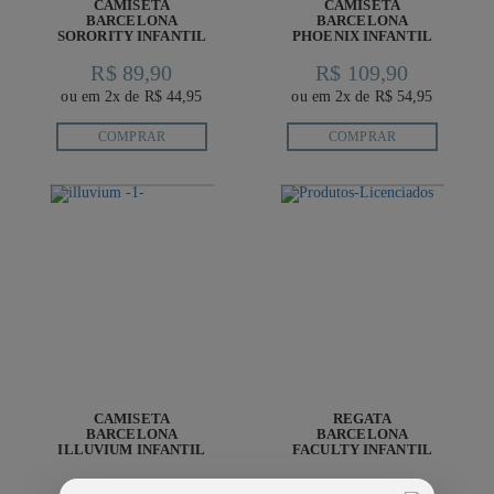
CAMISETA
CAMISETA
BARCELONA
BARCELONA
SORORITY INFANTIL
PHOENIX INFANTIL
R$ 89,90
R$ 109,90
ou em 2x de R$ 44,95
ou em 2x de R$ 54,95
COMPRAR
COMPRAR
CAMISETA
REGATA
BARCELONA
BARCELONA
ILLUVIUM INFANTIL
FACULTY INFANTIL
R$ 109,90
R$ 99,90