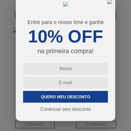
ou em 2x de R$ 54,95
ou em 2x de R$ 49,95
COMPRAR
COMPRAR
Entre para o nosso time e ganhe
10% OFF
na primeira compra!
CAMISETA
CAMISETA
BARCELONA
BARCELONA
QUERO MEU DESCONTO
DOMINANT
CHALKBOARD
INFANTIL
INFANTIL
R$ 109,90
R$ 99,90
Continuar sem desconto
ou em 2x de R$ 54,95
ou em 2x de R$ 49,95
COMPRAR
COMPRAR