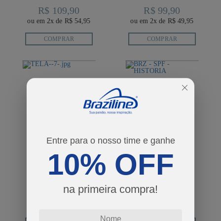
R$ 109,90
R$ 99,90
ou em 2x de R$ 54,95
ou em 2x de R$ 49,95
COMPRAR
COMPRAR
Entre para o nosso time e ganhe
10% OFF
CAMISETA SÃO
CAMISETA SAO
PAULO TELA
PAULO HISTORIA
FEMININO
FEMININO
na primeira compra!
R$ 109,90
R$ 119,90
ou em 2x de R$ 54,95
ou em 2x de R$ 59,95