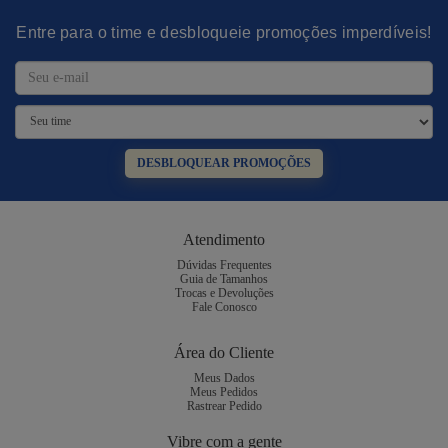
Entre para o time e desbloqueie promoções imperdíveis!
DESBLOQUEAR PROMOÇÕES
Atendimento
Dúvidas Frequentes
Guia de Tamanhos
Trocas e Devoluções
Fale Conosco
Área do Cliente
Meus Dados
Meus Pedidos
Rastrear Pedido
Vibre com a gente