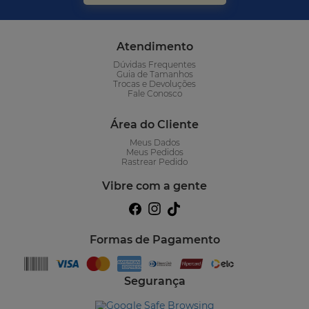
Atendimento
Dúvidas Frequentes
Guia de Tamanhos
Trocas e Devoluções
Fale Conosco
Área do Cliente
Meus Dados
Meus Pedidos
Rastrear Pedido
Vibre com a gente
Formas de Pagamento
Segurança