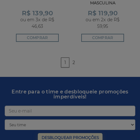
MASCULINA
R$ 139,90
R$ 119,90
ou em 3x de R$
ou em 2x de R$
46,63
59,95
COMPRAR
COMPRAR
anterior
1
2
próximo
Entre para o time e desbloqueie promoções
imperdíveis!
DESBLOQUEAR PROMOÇÕES