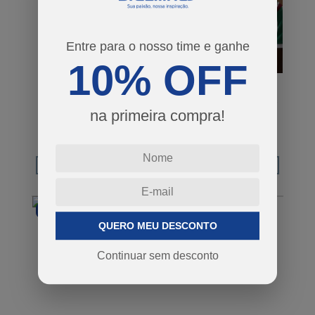
Entre para o nosso time e ganhe
10% OFF
CAMISETA
CAMISETA
FLAMENGO
FLUMINENSE
FEATHER
MARCELO INFANTIL
MASCULINA
na primeira compra!
R$ 259,90
R$ 179,90
ou em 5x de R$ 51,98
ou em 4x de R$ 44,97
COMPRAR
COMPRAR
CLÁSSICOS
CLÁSSICOS
QUERO MEU DESCONTO
Continuar sem desconto