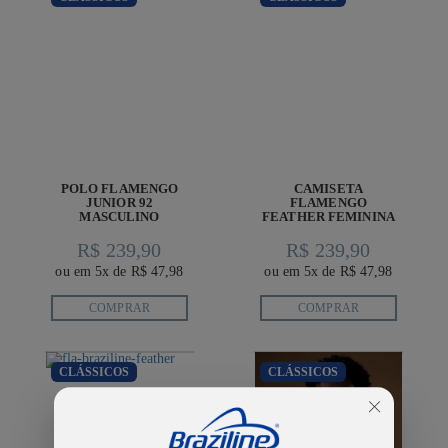
POLO FLAMENGO
CAMISETA
JUNIOR 92
FLAMENGO
MASCULINO
FEATHER FEMININA
R$ 239,90
R$ 239,90
ou em 5x de R$ 47,98
ou em 5x de R$ 47,98
COMPRAR
COMPRAR
CLÁSSICOS
CLÁSSICOS